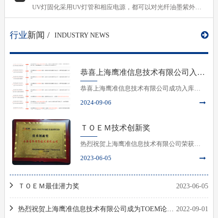
UV灯固化采用UV灯管和相应电源，都可以对光纤油墨紫外固
化。LED UV固化一般需用LED固化专用油墨着色，或采用混
组不同波段的LEDUV固化普通着色油墨；UV等固化采用常规
行业
新闻 /
INDUSTRY NEWS
油墨。LED UV的固化炉成本贵一些，但因为需要功率低，比
较节能。另外，UV灯管为汞（Hg)灯，有些国家环保有要求规
定被禁的，则不能选用这种固化炉。
恭喜上海鹰准信息技术有限公司入库为科技型中小企业
恭喜上海鹰准信息技术有限公司成功入库中
2024-09-06
国科技型中小企业
ＴＯＥＭ技术创新奖
热烈祝贺上海鹰准信息技术有限公司荣获
2023-06-05
2022年度ＴＯＥＭ技术创新奖
ＴＯＥＭ最佳潜力奖
2023-06-05
热烈祝贺上海鹰准信息技术有限公司成为TOEM论坛理事单位
2022-09-01