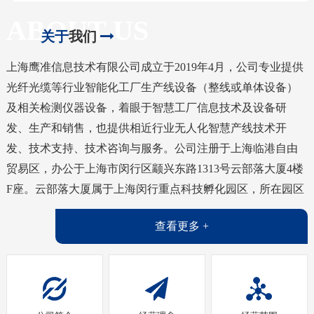
ABOUT US
关于
我们
上海鹰准信息技术有限公司成立于2019年4月，公司专业提供
光纤光缆等行业智能化工厂生产线设备（整线或单体设备）
及相关检测仪器设备，着眼于智慧工厂信息技术及设备研
发、生产和销售，也提供相近行业无人化智慧产线技术开
发、技术支持、技术咨询与服务。
公司注册于上海临港自由
贸易区，办公于上海市闵行区颛兴东路1313号云部落大厦4楼
F座。云部落大厦属于上海闵行重点科技孵化园区，所在园区
交通便捷，环境优美，科技氛围浓郁。制造基地位于上海市
查看更多 +
松江区车墩镇车泾路99号。
上海鹰准信息技术有限公司控股上海茵准自动化设备有限公
司。
上海鹰准信息技术有限公司核心团队由在线缆及人工智能产
线设备及制造行业具有二十多年丰富行业经验和专业技能的