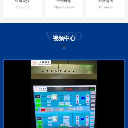
介
经营理念
经营范围
经营模式
高技术人才队伍组成。
研发团队密切关注国内外光纤、线缆
s
Management
Business
Culture
行业和无人工厂的最新动向和研究成果，并结合客户的实际
需要，为国内外各光纤、线缆公司研究开发可靠、实用、先
进的光纤线缆生产线设备。目前已获得15项专利，其中发明
VIDEO
视频中心
专利5项。公司技术实力雄厚，质量意识强烈，已与众多供应
商和用户有着良好的合作，信誉好，是国内优秀的光纤线缆
生产设备制造商。